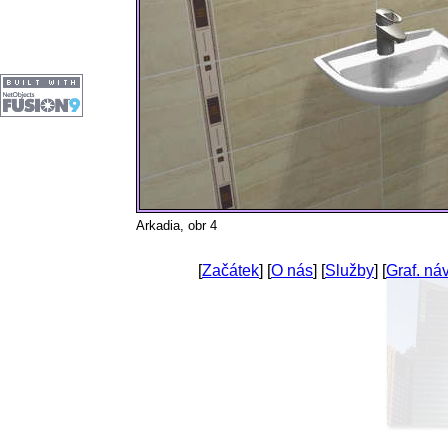
Arkadia, obr 4
[
Začátek
] [
O nás
] [
Služby
] [
Graf. ná